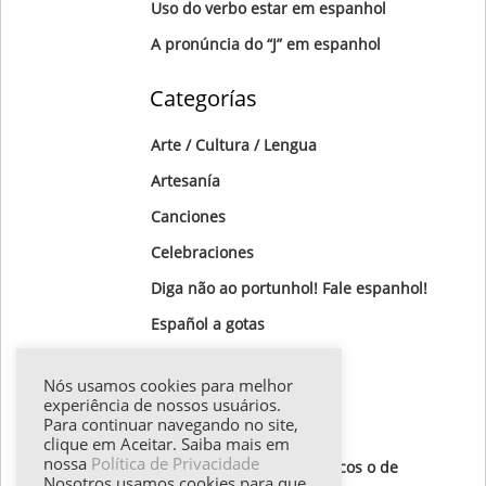
Uso do verbo estar em espanhol
A pronúncia do “J” em espanhol
Categorías
Arte / Cultura / Lengua
Artesanía
Canciones
Celebraciones
Diga não ao portunhol! Fale espanhol!
Gastronomía
Nós usamos cookies para melhor
Gotas Gramaticales
experiência de nossos usuários.
Para continuar navegando no site,
Lugares para visitar
clique em Aceitar. Saiba mais em
nossa
Política de Privacidade
Textos de autores hispánicos o de
Nosotros usamos cookies para que