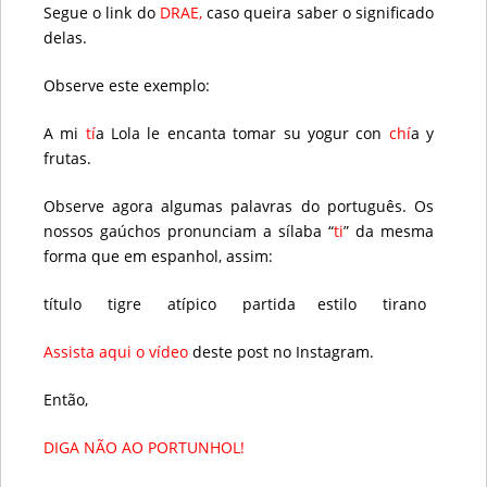
Segue o link do
DRAE,
caso queira saber o significado
delas.
Observe este exemplo:
A mi
tí
a Lola le encanta tomar su yogur con
chí
a y
frutas.
Observe agora algumas palavras do português. Os
nossos gaúchos pronunciam a sílaba “
ti
” da mesma
forma que em espanhol, assim:
título tigre atípico partida estilo tirano
Assista aqui o vídeo
deste post no Instagram.
Então,
DIGA NÃO AO PORTUNHOL!