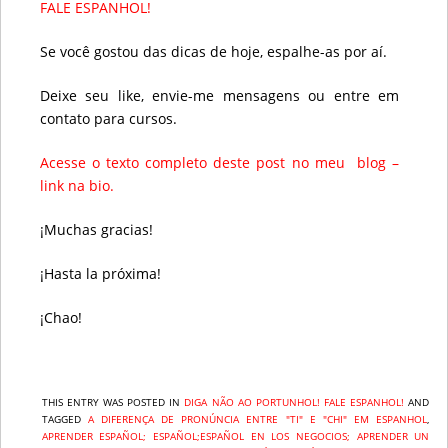
FALE ESPANHOL!
Se você gostou das dicas de hoje, espalhe-as por aí.
Deixe seu like, envie-me mensagens ou entre em
contato para cursos.
Acesse o texto completo deste post no meu blog –
link na bio.
¡Muchas gracias!
¡Hasta la próxima!
¡Chao!
THIS ENTRY WAS POSTED IN
DIGA NÃO AO PORTUNHOL! FALE ESPANHOL!
AND
TAGGED
A DIFERENÇA DE PRONÚNCIA ENTRE "TI" E "CHI" EM ESPANHOL
,
APRENDER ESPAÑOL; ESPAÑOL;ESPAÑOL EN LOS NEGOCIOS; APRENDER UN