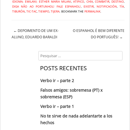
IDIOMA; EMILANI; ESTHER MARIA MILANI
,
ATÍPICO
,
CHÍA
,
COMBATIR
,
DESTINO
,
DIGA NÃO AO PORTUNHOL! FALE ESPANHOL!
,
EXISTIR
,
NOTIFICACIÓN
,
TÍA
,
TIBURÓN
,
TIC-TAC
,
TIEMPO
,
TIJERA
. BOOKMARK THE
PERMALINK
.
←
DEPOIMENTO DE UM EX-
O ESPANHOL É BEM DIFERENTE
Post navigation
ALUNO, EDUARDO BARALDI
DO PORTUGUÊS!
→
Search
POSTS RECENTES
Verbo ir – parte 2
Falsos amigos: sobremesa (PT) x
sobremesa (ESP)
Verbo ir – parte 1
No te sirve de nada adelantarte a los
hechos