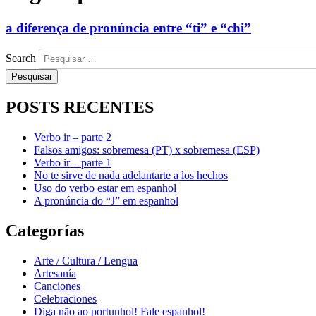
a diferença de pronúncia entre “ti” e “chi”
Search
POSTS RECENTES
Verbo ir – parte 2
Falsos amigos: sobremesa (PT) x sobremesa (ESP)
Verbo ir – parte 1
No te sirve de nada adelantarte a los hechos
Uso do verbo estar em espanhol
A pronúncia do “J” em espanhol
Categorías
Arte / Cultura / Lengua
Artesanía
Canciones
Celebraciones
Diga não ao portunhol! Fale espanhol!