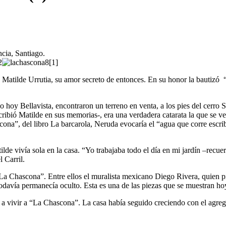
cia, Santiago.
2
atilde Urrutia, su amor secreto de entonces. En su honor la bautizó “
hoy Bellavista, encontraron un terreno en venta, a los pies del cerro S
ió Matilde en sus memorias-, era una verdadera catarata la que se ven
”, del libro La barcarola, Neruda evocaría el “agua que corre escribi
ilde vivía sola en la casa. “Yo trabajaba todo el día en mi jardín –recu
 Carril.
 Chascona”. Entre ellos el muralista mexicano Diego Rivera, quien pin
 todavía permanecía oculto. Esta es una de las piezas que se muestran h
da a vivir a “La Chascona”. La casa había seguido creciendo con el agre