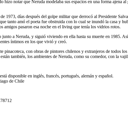
izo notar que Neruda modelaba sus espacios en una forma ajena al gus
de 1973, días después del golpe militar que derrocó al Presidente Salv
e tanto amó el poeta fue obstruida con lo cual se inundó la casa y hubo
cos amigos pasaron esa noche en el living que tenía los vidrios rotos.
do junto a Neruda, y siguió viviendo en ella hasta su muerte en 1985. 
ientes íntimos en los que vivió y creó.
e pinacoteca, con obras de pintores chilenos y extranjeros de todos lo
están también, los ambientes de Neruda, como su comedor, con la vajilla
tá disponible en inglés, francés, portugués, alemán y español.
tiago de Chile
378712