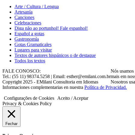
Arte / Cultura / Lengua
Artesanía
Canciones
Celebraciones
Diga não ao portunhol! Fale espanhol!
Gastronomía
Gotas Gramaticales
Lugares para visitar
Textos de autores hispánicos o de destaque
Todos los textos
FALE CONOSCO:
Nós usamos c
Tel.: (55 11) 98374.5258 | Email: esther@emilani.com.br
mais em nos
Copyright 2025 - EMilani Consultoria em Idiomas
Nosotros usa
Informaciones complementarias en nuestra
Política de Privacidad.
Configurações de Cookies
Aceito / Aceptar
Privacy & Cookies Policy
Fechar