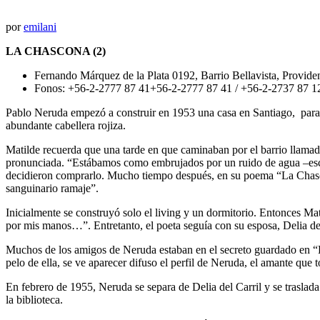
por
emilani
LA CHASCONA (2)
Fernando Márquez de la Plata 0192, Barrio Bellavista, Providen
Fonos:
+56-2-2777 87 41
+56-2-2777 87 41
/
+56-2-2737 87 1
Pablo Neruda empezó a construir en 1953 una casa en Santiago, para M
abundante cabellera rojiza.
Matilde recuerda que una tarde en que caminaban por el barrio llamado 
pronunciada. “Estábamos como embrujados por un ruido de agua –escrib
decidieron comprarlo. Mucho tiempo después, en su poema “La Chascona
sanguinario ramaje”.
Inicialmente se construyó solo el living y un dormitorio. Entonces Mat
por mis manos…”. Entretanto, el poeta seguía con su esposa, Delia del
Muchos de los amigos de Neruda estaban en el secreto guardado en “La
pelo de ella, se ve aparecer difuso el perfil de Neruda, el amante que
En febrero de 1955, Neruda se separa de Delia del Carril y se trasla
la biblioteca.