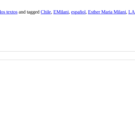
los textos
and tagged
Chile
,
EMilani
,
español
,
Esther Maria Milani
,
LA