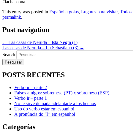
#lachascona
This entry was posted in
,
Lugares para visitar
,
Todos 
permalink
.
Post navigation
←
Las casas de Neruda – Isla Negra (1)
Las casas de Neruda – La Sebastiana (3)
→
Search
POSTS RECENTES
Verbo ir – parte 2
Falsos amigos: sobremesa (PT) x sobremesa (ESP)
Verbo ir – parte 1
No te sirve de nada adelantarte a los hechos
Uso do verbo estar em espanhol
A pronúncia do “J” em espanhol
Categorías