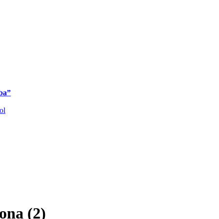
iba”
ol
ona (2)