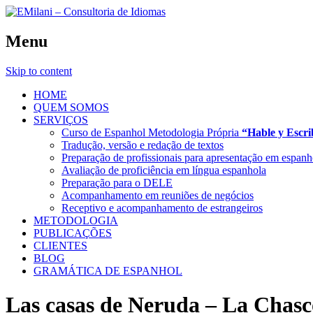
Menu
Skip to content
HOME
QUEM SOMOS
SERVIÇOS
Curso de Espanhol Metodologia Própria
“Hable y Escr
Tradução, versão e redação de textos
Preparação de profissionais para apresentação em espanh
Avaliação de proficiência em língua espanhola
Preparação para o DELE
Acompanhamento em reuniões de negócios
Receptivo e acompanhamento de estrangeiros
METODOLOGIA
PUBLICAÇÕES
CLIENTES
BLOG
GRAMÁTICA DE ESPANHOL
Las casas de Neruda – La Chasc