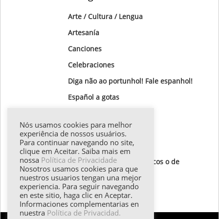
Arte / Cultura / Lengua
Artesanía
Canciones
Celebraciones
Diga não ao portunhol! Fale espanhol!
Gastronomía
Nós usamos cookies para melhor
Gotas Gramaticales
experiência de nossos usuários.
Para continuar navegando no site,
Lugares para visitar
clique em Aceitar. Saiba mais em
nossa
Política de Privacidade
Textos de autores hispánicos o de
Nosotros usamos cookies para que
destaque
nuestros usuarios tengan una mejor
experiencia. Para seguir navegando
Todos los textos
en este sitio, haga clic en Aceptar.
Informaciones complementarias en
nuestra
Política de Privacidad.