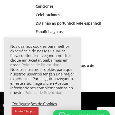
Canciones
Celebraciones
Diga não ao portunhol! Fale espanhol!
Gastronomía
Nós usamos cookies para melhor
Gotas Gramaticales
experiência de nossos usuários.
Para continuar navegando no site,
Lugares para visitar
clique em Aceitar. Saiba mais em
nossa
Política de Privacidade
Textos de autores hispánicos o de
Nosotros usamos cookies para que
destaque
nuestros usuarios tengan una mejor
experiencia. Para seguir navegando
Todos los textos
en este sitio, haga clic en Aceptar.
Informaciones complementarias en
nuestra
Política de Privacidad.
Configurações de Cookies
FALE CONOSCO:
Tel.: (55 11) 98374.5258 | Email: esther@emilani.com.br
Aceito / Aceptar