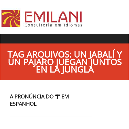
Skip to content
TAG ARQUIVOS:
UN JABALÍ Y
UN PÁJARO JUEGAN JUNTOS
EN LA JUNGLA
A PRONÚNCIA DO “J” EM
ESPANHOL