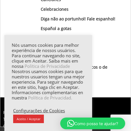
Celebraciones
Diga não ao portunhol! Fale espanhol!
Gastronomía
Nós usamos cookies para melhor
Gotas Gramaticales
experiência de nossos usuários.
Para continuar navegando no site,
Lugares para visitar
clique em Aceitar. Saiba mais em
nossa
Política de Privacidade
Textos de autores hispánicos o de
Nosotros usamos cookies para que
destaque
nuestros usuarios tengan una mejor
experiencia. Para seguir navegando
Todos los textos
en este sitio, haga clic en Aceptar.
Informaciones complementarias en
nuestra
Política de Privacidad.
Configurações de Cookies
FALE CONOSCO:
Tel.: (55 11) 98374.5258 | Email: esther@emilani.com.br
Aceito / Aceptar
Como posso te ajudar?
Copyright 2025 - EMilani Consultoria em Idiomas