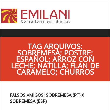
Skip to content
TAG ARQUIVOS:
SOBREMESA; POSTRE;
ESPAÑOL; ARROZ CON
LECHE; NATILLA; FLAN DE
CARAMELO; CHURROS
FALSOS AMIGOS: SOBREMESA (PT) X
SOBREMESA (ESP)