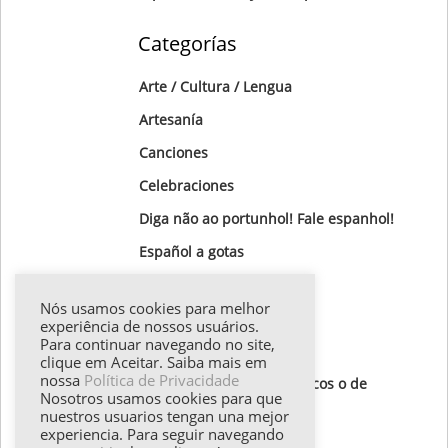
Categorías
Arte / Cultura / Lengua
Artesanía
Canciones
Celebraciones
Diga não ao portunhol! Fale espanhol!
Gastronomía
Nós usamos cookies para melhor
Gotas Gramaticales
experiência de nossos usuários.
Para continuar navegando no site,
Lugares para visitar
clique em Aceitar. Saiba mais em
nossa
Política de Privacidade
Textos de autores hispánicos o de
Nosotros usamos cookies para que
destaque
nuestros usuarios tengan una mejor
experiencia. Para seguir navegando
Todos los textos