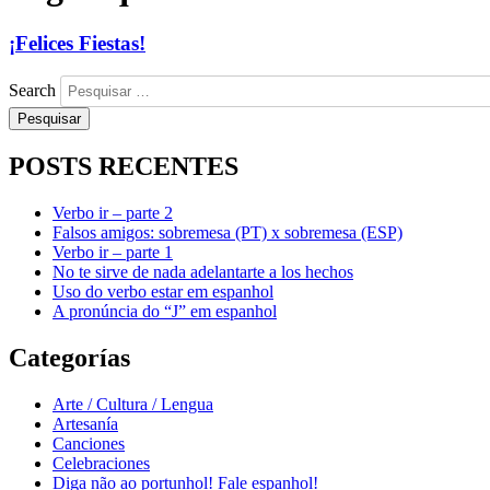
¡Felices Fiestas!
Search
POSTS RECENTES
Verbo ir – parte 2
Falsos amigos: sobremesa (PT) x sobremesa (ESP)
Verbo ir – parte 1
No te sirve de nada adelantarte a los hechos
Uso do verbo estar em espanhol
A pronúncia do “J” em espanhol
Categorías
Arte / Cultura / Lengua
Artesanía
Canciones
Celebraciones
Diga não ao portunhol! Fale espanhol!