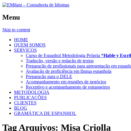
Menu
Skip to content
HOME
QUEM SOMOS
SERVIÇOS
Curso de Espanhol Metodologia Própria
“Hable y Escr
Tradução, versão e redação de textos
Preparação de profissionais para apresentação em espanh
Avaliação de proficiência em língua espanhola
Preparação para o DELE
Acompanhamento em reuniões de negócios
Receptivo e acompanhamento de estrangeiros
METODOLOGIA
PUBLICAÇÕES
CLIENTES
BLOG
GRAMÁTICA DE ESPANHOL
Tag Arquivos:
Misa Criolla