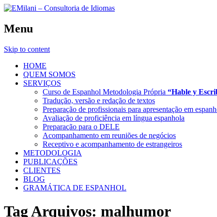
Menu
Skip to content
HOME
QUEM SOMOS
SERVIÇOS
Curso de Espanhol Metodologia Própria
“Hable y Escr
Tradução, versão e redação de textos
Preparação de profissionais para apresentação em espanh
Avaliação de proficiência em língua espanhola
Preparação para o DELE
Acompanhamento em reuniões de negócios
Receptivo e acompanhamento de estrangeiros
METODOLOGIA
PUBLICAÇÕES
CLIENTES
BLOG
GRAMÁTICA DE ESPANHOL
Tag Arquivos:
malhumor