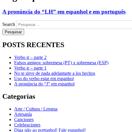
A pronúncia do “LH” em espanhol e em português
Search
POSTS RECENTES
Verbo ir – parte 2
Falsos amigos: sobremesa (PT) x sobremesa (ESP)
Verbo ir – parte 1
No te sirve de nada adelantarte a los hechos
Uso do verbo estar em espanhol
A pronúncia do “J” em espanhol
Categorías
Arte / Cultura / Lengua
Artesanía
Canciones
Celebraciones
Diga não ao portunhol! Fale espanhol!