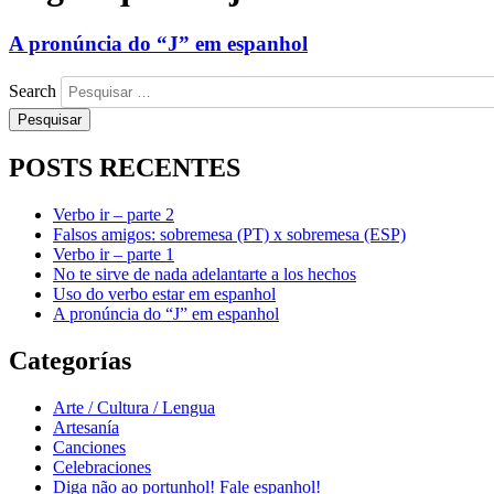
A pronúncia do “J” em espanhol
Search
POSTS RECENTES
Verbo ir – parte 2
Falsos amigos: sobremesa (PT) x sobremesa (ESP)
Verbo ir – parte 1
No te sirve de nada adelantarte a los hechos
Uso do verbo estar em espanhol
A pronúncia do “J” em espanhol
Categorías
Arte / Cultura / Lengua
Artesanía
Canciones
Celebraciones
Diga não ao portunhol! Fale espanhol!