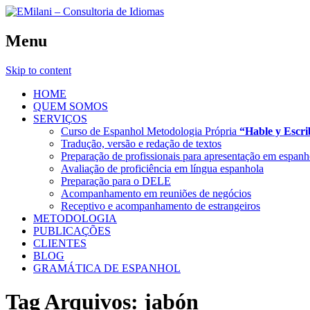
Menu
Skip to content
HOME
QUEM SOMOS
SERVIÇOS
Curso de Espanhol Metodologia Própria
“Hable y Escr
Tradução, versão e redação de textos
Preparação de profissionais para apresentação em espanh
Avaliação de proficiência em língua espanhola
Preparação para o DELE
Acompanhamento em reuniões de negócios
Receptivo e acompanhamento de estrangeiros
METODOLOGIA
PUBLICAÇÕES
CLIENTES
BLOG
GRAMÁTICA DE ESPANHOL
Tag Arquivos:
jabón