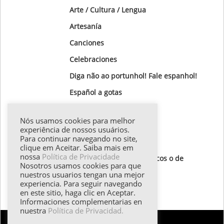
Arte / Cultura / Lengua
Artesanía
Canciones
Celebraciones
Diga não ao portunhol! Fale espanhol!
Gastronomía
Nós usamos cookies para melhor
Gotas Gramaticales
experiência de nossos usuários.
Para continuar navegando no site,
Lugares para visitar
clique em Aceitar. Saiba mais em
nossa
Política de Privacidade
Textos de autores hispánicos o de
Nosotros usamos cookies para que
destaque
nuestros usuarios tengan una mejor
experiencia. Para seguir navegando
Todos los textos
en este sitio, haga clic en Aceptar.
Informaciones complementarias en
nuestra
Política de Privacidad.