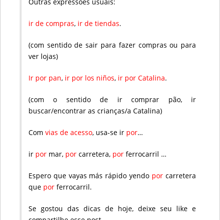
Outras expressões usuais:
ir de compras
,
ir de tiendas
.
(com sentido de sair para fazer compras ou para
ver lojas)
Ir por pan
,
ir por los niños
,
ir por Catalina
.
(com o sentido de ir comprar pão, ir
buscar/encontrar as crianças/a Catalina)
Com
vias de acesso
, usa-se ir
por
…
ir
por
mar,
por
carretera,
por
ferrocarril …
Espero que vayas más rápido yendo
por
carretera
que
por
ferrocarril.
Se gostou das dicas de hoje, deixe seu like e
compartilhe esse post.