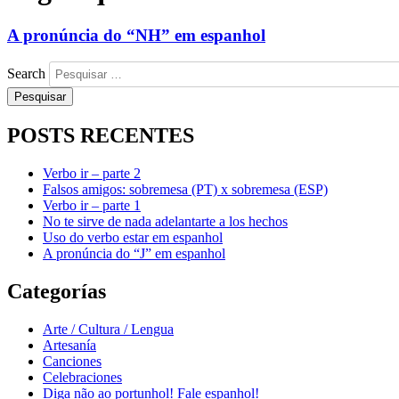
A pronúncia do “NH” em espanhol
Search
POSTS RECENTES
Verbo ir – parte 2
Falsos amigos: sobremesa (PT) x sobremesa (ESP)
Verbo ir – parte 1
No te sirve de nada adelantarte a los hechos
Uso do verbo estar em espanhol
A pronúncia do “J” em espanhol
Categorías
Arte / Cultura / Lengua
Artesanía
Canciones
Celebraciones
Diga não ao portunhol! Fale espanhol!