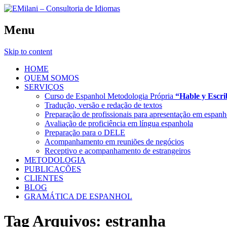
Menu
Skip to content
HOME
QUEM SOMOS
SERVIÇOS
Curso de Espanhol Metodologia Própria
“Hable y Escr
Tradução, versão e redação de textos
Preparação de profissionais para apresentação em espanh
Avaliação de proficiência em língua espanhola
Preparação para o DELE
Acompanhamento em reuniões de negócios
Receptivo e acompanhamento de estrangeiros
METODOLOGIA
PUBLICAÇÕES
CLIENTES
BLOG
GRAMÁTICA DE ESPANHOL
Tag Arquivos:
estranha