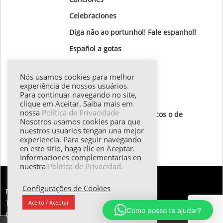
Celebraciones
Diga não ao portunhol! Fale espanhol!
Gastronomía
Nós usamos cookies para melhor
Gotas Gramaticales
experiência de nossos usuários.
Para continuar navegando no site,
Lugares para visitar
clique em Aceitar. Saiba mais em
nossa
Política de Privacidade
Textos de autores hispánicos o de
Nosotros usamos cookies para que
destaque
nuestros usuarios tengan una mejor
experiencia. Para seguir navegando
Todos los textos
en este sitio, haga clic en Aceptar.
Informaciones complementarias en
nuestra
Política de Privacidad.
Configurações de Cookies
FALE CONOSCO:
Tel.: (55 11) 98374.5258 | Email: esther@emilani.com.br
Aceito / Aceptar
Como posso te ajudar?
Copyright 2025 - EMilani Consultoria em Idiomas