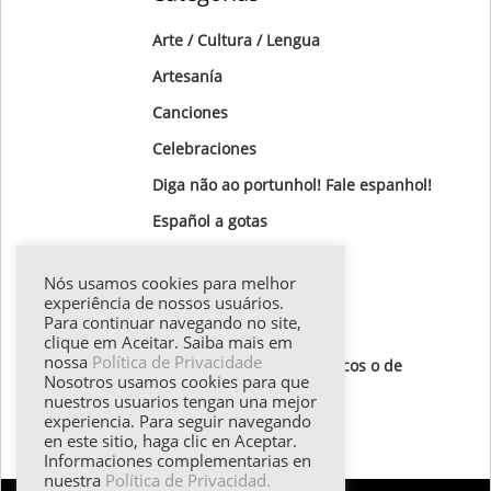
Arte / Cultura / Lengua
Artesanía
Canciones
Celebraciones
Diga não ao portunhol! Fale espanhol!
Gastronomía
Nós usamos cookies para melhor
Gotas Gramaticales
experiência de nossos usuários.
Para continuar navegando no site,
Lugares para visitar
clique em Aceitar. Saiba mais em
nossa
Política de Privacidade
Textos de autores hispánicos o de
Nosotros usamos cookies para que
destaque
nuestros usuarios tengan una mejor
experiencia. Para seguir navegando
Todos los textos
en este sitio, haga clic en Aceptar.
Informaciones complementarias en
nuestra
Política de Privacidad.