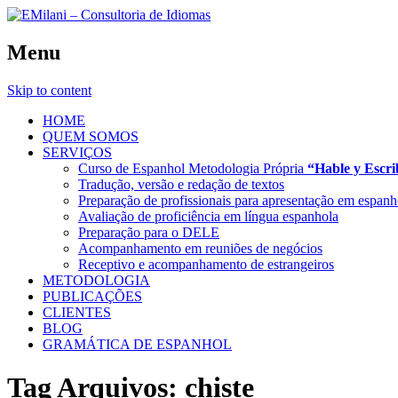
Menu
Skip to content
HOME
QUEM SOMOS
SERVIÇOS
Curso de Espanhol Metodologia Própria
“Hable y Escr
Tradução, versão e redação de textos
Preparação de profissionais para apresentação em espanh
Avaliação de proficiência em língua espanhola
Preparação para o DELE
Acompanhamento em reuniões de negócios
Receptivo e acompanhamento de estrangeiros
METODOLOGIA
PUBLICAÇÕES
CLIENTES
BLOG
GRAMÁTICA DE ESPANHOL
Tag Arquivos:
chiste