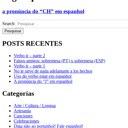
a pronúncia do “CH” em espanhol
Search
POSTS RECENTES
Verbo ir – parte 2
Falsos amigos: sobremesa (PT) x sobremesa (ESP)
Verbo ir – parte 1
No te sirve de nada adelantarte a los hechos
Uso do verbo estar em espanhol
A pronúncia do “J” em espanhol
Categorías
Arte / Cultura / Lengua
Artesanía
Canciones
Celebraciones
Diga não ao portunhol! Fale espanhol!