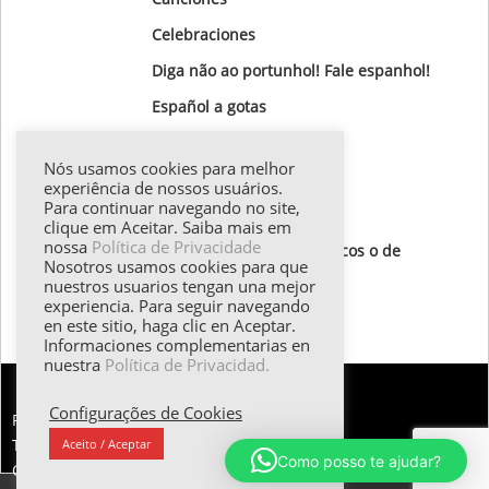
Celebraciones
Diga não ao portunhol! Fale espanhol!
Gastronomía
Nós usamos cookies para melhor
Gotas Gramaticales
experiência de nossos usuários.
Para continuar navegando no site,
Lugares para visitar
clique em Aceitar. Saiba mais em
nossa
Política de Privacidade
Textos de autores hispánicos o de
Nosotros usamos cookies para que
destaque
nuestros usuarios tengan una mejor
experiencia. Para seguir navegando
Todos los textos
en este sitio, haga clic en Aceptar.
Informaciones complementarias en
nuestra
Política de Privacidad.
Configurações de Cookies
FALE CONOSCO:
Tel.: (55 11) 98374.5258 | Email: esther@emilani.com.br
Aceito / Aceptar
Como posso te ajudar?
Copyright 2025 - EMilani Consultoria em Idiomas