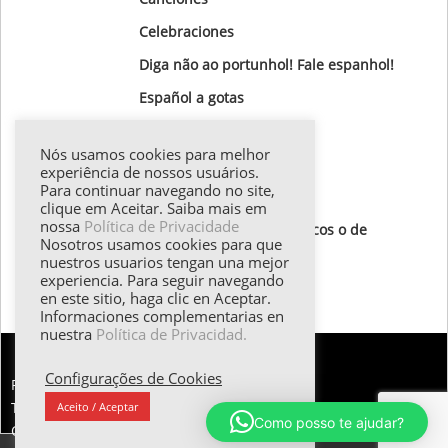
Celebraciones
Diga não ao portunhol! Fale espanhol!
Gastronomía
Nós usamos cookies para melhor
Gotas Gramaticales
experiência de nossos usuários.
Para continuar navegando no site,
Lugares para visitar
clique em Aceitar. Saiba mais em
nossa
Política de Privacidade
Textos de autores hispánicos o de
Nosotros usamos cookies para que
destaque
nuestros usuarios tengan una mejor
experiencia. Para seguir navegando
Todos los textos
en este sitio, haga clic en Aceptar.
Informaciones complementarias en
nuestra
Política de Privacidad.
Configurações de Cookies
FALE CONOSCO:
Tel.: (55 11) 98374.5258 | Email: esther@emilani.com.br
Aceito / Aceptar
Como posso te ajudar?
Copyright 2025 - EMilani Consultoria em Idiomas