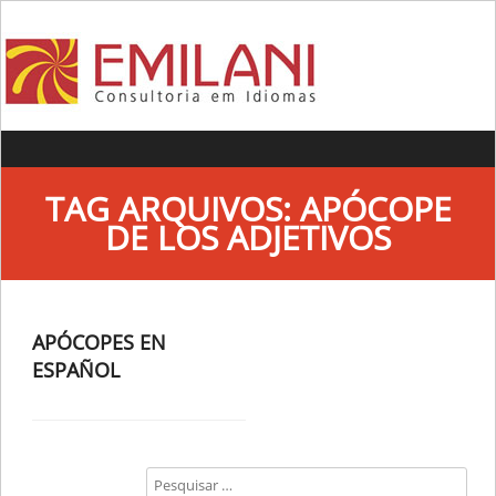
Skip to content
TAG ARQUIVOS:
APÓCOPE
DE LOS ADJETIVOS
APÓCOPES EN
ESPAÑOL
Search