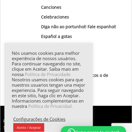
Canciones
Celebraciones
Diga não ao portunhol! Fale espanhol!
Gastronomía
Nós usamos cookies para melhor
Gotas Gramaticales
experiência de nossos usuários.
Para continuar navegando no site,
Lugares para visitar
clique em Aceitar. Saiba mais em
nossa
Política de Privacidade
Textos de autores hispánicos o de
Nosotros usamos cookies para que
destaque
nuestros usuarios tengan una mejor
experiencia. Para seguir navegando
Todos los textos
en este sitio, haga clic en Aceptar.
Informaciones complementarias en
nuestra
Política de Privacidad.
Configurações de Cookies
FALE CONOSCO:
Tel.: (55 11) 98374.5258 | Email: esther@emilani.com.br
Aceito / Aceptar